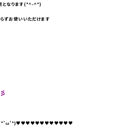
なります(*^-^*)
わらずお使いいただけます
☆彡
*’ω’*)♥♥♥♥♥♥♥♥♥♥♥♥