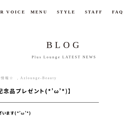
R VOICE
MENU
STYLE
STAFF
FAQ
BLOG
Plus Lounge LATEST NEWS
新情報☆
Azlounge-Beauty
品プレゼント(*’ω’*)】
ます(*’ω’*)