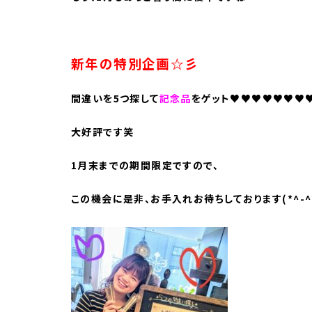
新年の特別企画☆彡
間違いを5つ探して
記念品
をゲット♥♥♥♥♥♥♥
大好評です笑
1月末までの期間限定ですので、
この機会に是非、お手入れお待ちしております(*^-^