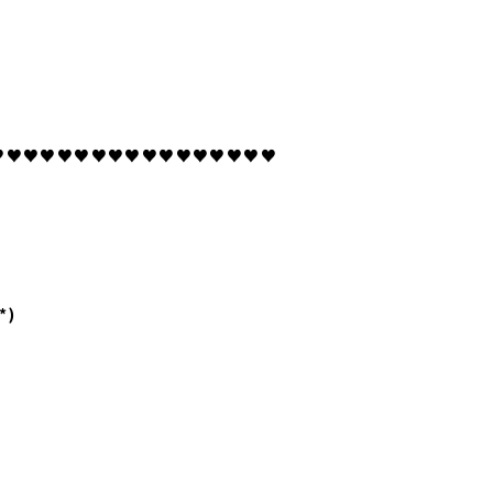
♥♥♥♥♥♥♥♥♥♥♥♥♥♥♥♥♥
*)