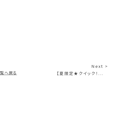
Next >
一覧へ戻る
【夏限定★クイック！...