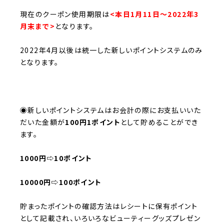
現在のクーポン使用期限は
<
本日
1
月
11
日〜
2022
年
3
月末まで
>
となります。
2022
年
4
月以後は統一した新しいポイントシステムのみ
となります。
◉新しいポイントシステムは
お会計の際にお支払いいた
だいた金額が
100円1ポイント
として貯めることができ
ます。
1000
円⇨
10
ポイント
10000
円⇨
100
ポイント
貯まったポイントの確認方法はレシートに保有ポイント
として記載され、いろいろなビューティーグッズプレゼン