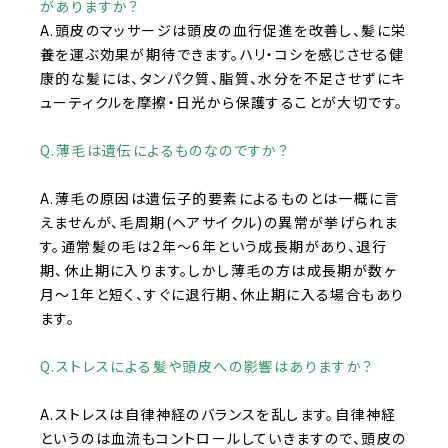
がありますか？
A.頭皮のマッサージは頭皮の血行促進を改善し、髪に栄
養を運ぶ効果が期待できます。ハリ・コシを感じさせる健
康的な髪には、タンパク質、脂質、水分を不足させずにキ
ューティクルを摩擦・日光から保護することが大切です。
Q.薄毛は遺伝によるものなのですか？
A.薄毛の原因は遺伝子的要素によるものとは一概に言
えませんが、毛周期
(
ヘアサイクル
)
の異常が挙げられま
す。通常髪の毛は
2
年～
6
年という成長期があり、退行
期、休止期に入ります。しかし薄毛の方は成長期が数ヶ
月～
1
年と短く、すぐに退行期、休止期に入る場合もあり
ます。
Q.ストレスによる髪や頭皮への影響はありますか？
A.ストレスは自律神経のバランスを乱します。自律神経
というのは血流もコントロールしていきますので、頭皮の