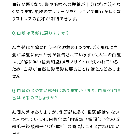
血行が悪くなり、髪や毛根への栄養が十分に行き渡らな
くなります。頭皮のマッサージを行うことで血行が良くな
りストレスの緩和が期待できます。
Q.白髪は黒髪に戻りますか？
A.白髪は加齢に伴う老化現象の
1
つです。ごくまれに白
髪が黒髪に戻った例が報告されていますが、大半の白髪
は、加齢に伴い色素細胞
(
メラノサイト
)
が失われている
ため、白髪が自然に髪黒髪に戻ることはほとんどありま
せん。
Q.白髪の出やすい部分はありますか？また、白髪化に順
番はあるのでしょうか？
A.個人差はありますが、側頭部に多く、後頭部は少ない
と言われています。白髪化は「側頭部
→
頭頂部
→
他の頭
部毛
→
後頭部
→
ひげ・体毛」の順に起こると言われてい
ます。