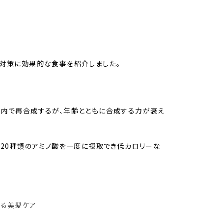
毛対策に効果的な食事を紹介しました。
体内で再合成するが、年齢とともに合成する力が衰え
く20種類のアミノ酸を一度に摂取でき低カロリーな
める美髪ケア