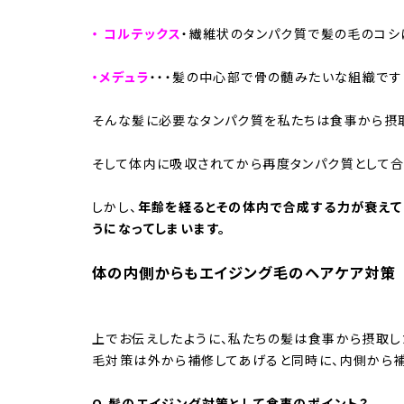
・ コルテックス
・繊維状のタンパク質で髪の毛のコシ
・メデュラ
・・・髪の中心部で骨の髄みたいな組織です
そんな髪に必要なタンパク質を私たちは食事から摂取
そして体内に吸収されてから再度タンパク質として合
しかし、
年齢を経るとその体内で合成する力が衰えて
うになってしまいます。
体の内側からもエイジング毛のヘアケア対策
上でお伝えしたように、私たちの髪は食事から摂取し
毛対策は外から補修してあげると同時に、内側から補
Q.髪のエイジング対策として食事のポイント？