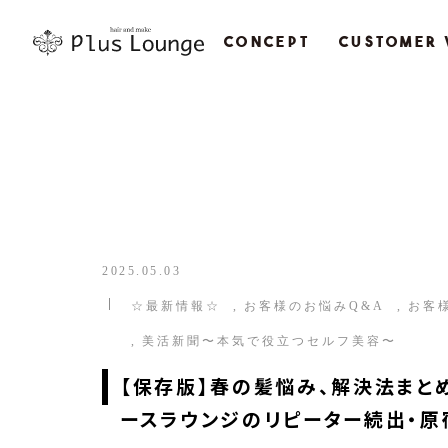
CONCEPT
CUSTOMER 
2025.05.03
☆最新情報☆
お客様のお悩みQ&A
お客
美活新聞〜本気で役立つセルフ美容〜
【保存版】春の髪悩み、解決法まと
ースラウンジのリピーター続出・原